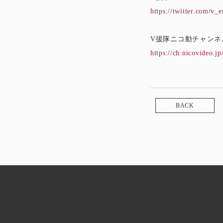
https://twitter.com/v_e
V援隊ニコ動チャンネ
https://ch.nicovideo.jp
BACK