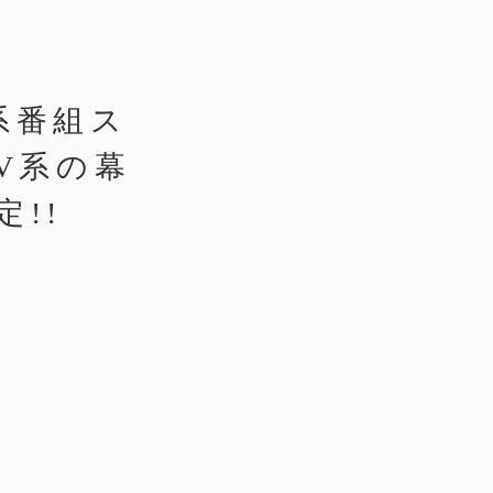
V系番組ス
V系の幕
定!!