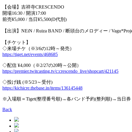
【会場】吉祥寺CRESCENDO
開場16:30 / 開演17:00
前売¥5,000 / 当日¥5,500(D代別)
【出演】NEiN / Ruiza BAND / 断頭台のメロディー / Vagu*Proj
【チケット】
◇来場チケ（※3/6の12時～発売）
https://tiget.net/events/468685
◇配信 ¥4,000（※2/27の20時～公開）
https://premier.twitcasting.tv/c:crescendo_live/shopcart/421145
◇投げ銭 (※5/23～受付)
https://kichicre.thebase.in/items/136145448
※入場順＝Tiget(整理番号順)→各バンド予約(整列順)→当日券
Back