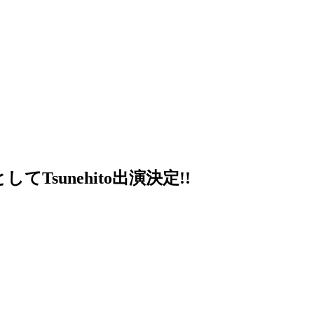
てTsunehito出演決定!!