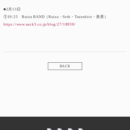
■2月13日
①19:25 Ruiza BAND（Ruiza・Seth・Tsunehito・美景）
https://www.nack5.co.jp/blog/27/18959/
BACK