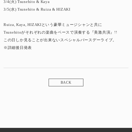
3/4(火) Tsunehito & Kaya
3/5(水) Tsunehito & Ruiza & HIZAKI
Ruiza, Kaya, HIZAKIという豪華ミュージシャンと共に
Tsunehitoがそれぞれの楽曲をベースで演奏する『美激共演』!!
この日しか見ることが出来ないスペシャルバースデーライブ。
※詳細後日発表
BACK