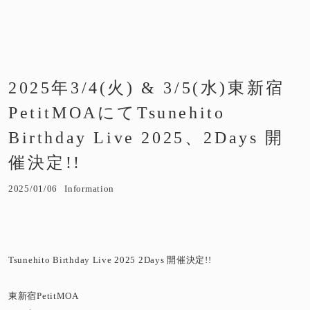
2025年3/4(火) & 3/5(水)東新宿
PetitMOAにてTsunehito
Birthday Live 2025、2Days 開
催決定!!
2025/01/06
Information
Tsunehito Birthday Live 2025 2Days 開催決定!!
東新宿PetitMOA