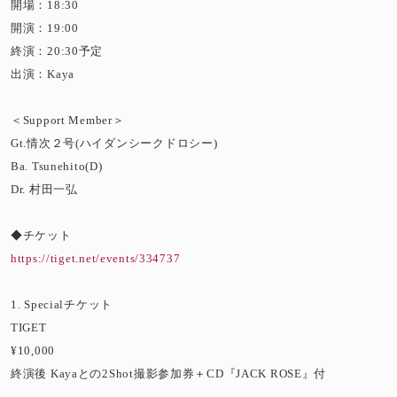
開場：18:30
開演：19:00
終演：20:30予定
出演：Kaya
＜Support Member＞
Gt.情次２号(ハイダンシークドロシー)
Ba. Tsunehito(D)
Dr. 村田一弘
◆チケット
https://tiget.net/events/334737
1. Specialチケット
TIGET
¥10,000
終演後 Kayaとの2Shot撮影参加券＋CD『JACK ROSE』付